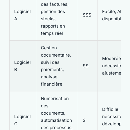
des factures,
Logiciel
gestion des
Facile, API
$$$
A
stocks,
disponibles
rapports en
temps réel
Gestion
documentaire,
Modérée,
Logiciel
suivi des
$$
nécessite de
B
paiements,
ajustements
analyse
financière
Numérisation
des
Difficile,
documents,
Logiciel
nécessite de
automatisation
$
C
développeme
des processus,