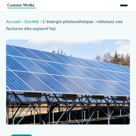
Accueil
›
Société
›
L'énergie photovoltaïque : réduisez vos
factures dès aujourd'hui