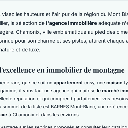
visez les hauteurs et l'air pur de la région du Mont B
lier, la sélection de
l'agence immobilière
adéquate n'e
légère. Chamonix, ville emblématique au pied des cim
onnue pour son charme et ses pistes, attirent chaque
ature et de luxe.
 l'excellence en immobilier de montagne
perle rare, que ce soit un
appartement
cosy, une
maison
ty
 gamme, il vous faut une agence qui maîtrise
le marché imm
lente réputation et qui comprend parfaitement vos besoins
u sommet de la liste est BARNES Mont-Blanc, une référence
luxe
à Chamonix et dans les environs.
vantage sur les services proposés et consulter leur catalog