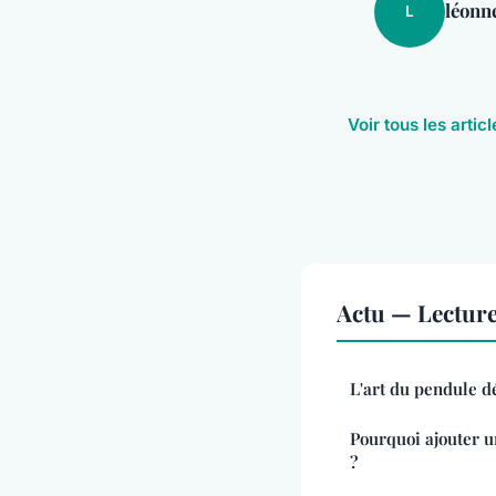
léonn
L
Voir tous les artic
Actu — Lectur
L'art du pendule d
Pourquoi ajouter u
?