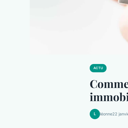
ACTU
Comment
immobil
L
léonne
22 janv