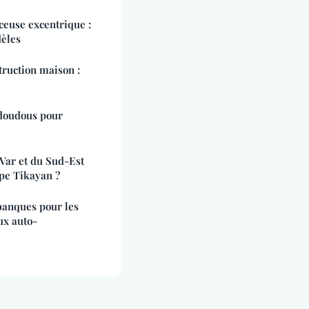
ceuse excentrique :
dèles
truction maison :
 doudous pour
Var et du Sud-Est
pe Tikayan ?
 banques pour les
ux auto-