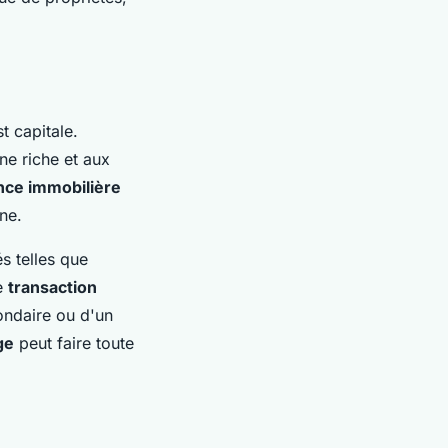
t capitale.
e riche et aux
nce immobilière
ne.
s telles que
ue
transaction
ondaire ou d'un
ge
peut faire toute