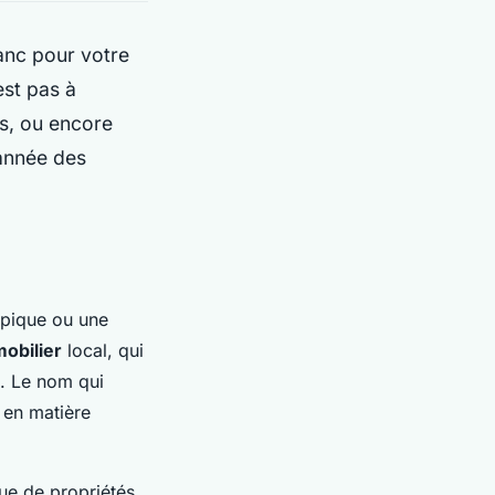
lanc pour votre
st pas à
es, ou encore
 année des
pique ou une
obilier
local, qui
. Le nom qui
 en matière
ue de propriétés,