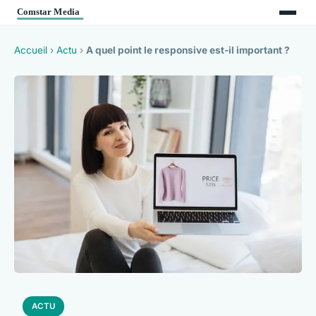
Accueil
›
Actu
›
A quel point le responsive est-il important ?
ACTU