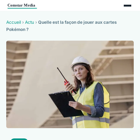
Accueil
›
Actu
›
Quelle est la façon de jouer aux cartes
Pokémon ?