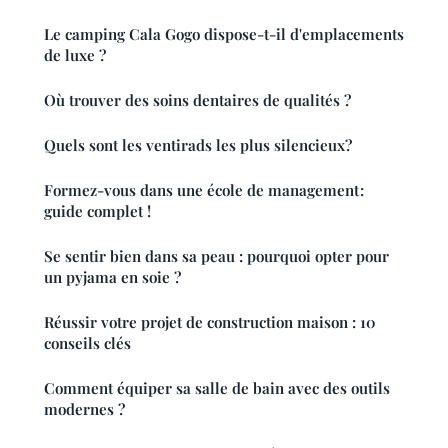
Le camping Cala Gogo dispose-t-il d'emplacements
de luxe ?
Où trouver des soins dentaires de qualités ?
Quels sont les ventirads les plus silencieux?
Formez-vous dans une école de management :
guide complet !
Se sentir bien dans sa peau : pourquoi opter pour
un pyjama en soie ?
Réussir votre projet de construction maison : 10
conseils clés
Comment équiper sa salle de bain avec des outils
modernes ?