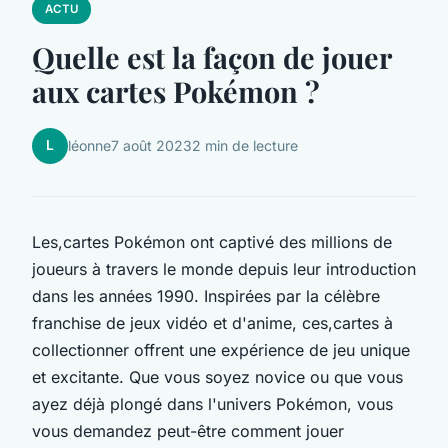
ACTU
Quelle est la façon de jouer
aux cartes Pokémon ?
L
léonne
7 août 2023
2 min de lecture
Les,cartes Pokémon ont captivé des millions de
joueurs à travers le monde depuis leur introduction
dans les années 1990. Inspirées par la célèbre
franchise de jeux vidéo et d'anime, ces,cartes à
collectionner offrent une expérience de jeu unique
et excitante. Que vous soyez novice ou que vous
ayez déjà plongé dans l'univers Pokémon, vous
vous demandez peut-être comment jouer