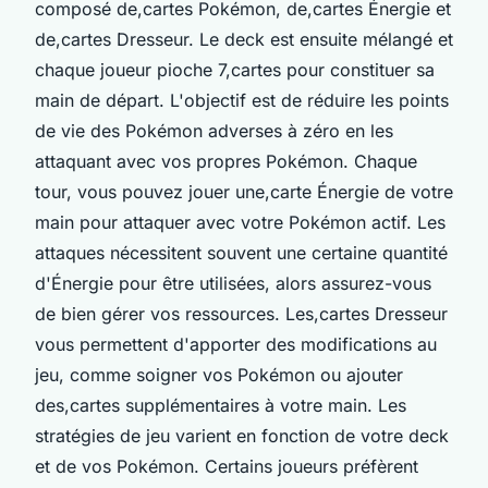
composé de,cartes Pokémon, de,cartes Énergie et
de,cartes Dresseur. Le deck est ensuite mélangé et
chaque joueur pioche 7,cartes pour constituer sa
main de départ. L'objectif est de réduire les points
de vie des Pokémon adverses à zéro en les
attaquant avec vos propres Pokémon. Chaque
tour, vous pouvez jouer une,carte Énergie de votre
main pour attaquer avec votre Pokémon actif. Les
attaques nécessitent souvent une certaine quantité
d'Énergie pour être utilisées, alors assurez-vous
de bien gérer vos ressources. Les,cartes Dresseur
vous permettent d'apporter des modifications au
jeu, comme soigner vos Pokémon ou ajouter
des,cartes supplémentaires à votre main. Les
stratégies de jeu varient en fonction de votre deck
et de vos Pokémon. Certains joueurs préfèrent